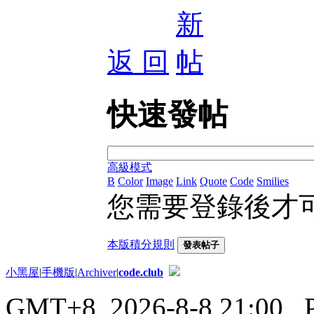
返 回
快速發帖
高級模式
B
Color
Image
Link
Quote
Code
Smilies
您需要登錄後才
本版積分規則
發表帖子
小黑屋
|
手機版
|
Archiver
|
code.club
GMT+8, 2026-8-8 21:00
, 