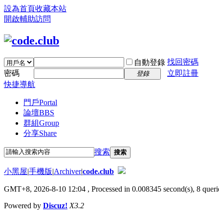
設為首頁
收藏本站
開啟輔助訪問
找回密碼
自動登錄
密碼
立即註冊
登錄
快捷導航
門戶
Portal
論壇
BBS
群組
Group
分享
Share
搜索
搜索
小黑屋
|
手機版
|
Archiver
|
code.club
GMT+8, 2026-8-10 12:04
, Processed in 0.008345 second(s), 8 querie
Powered by
Discuz!
X3.2